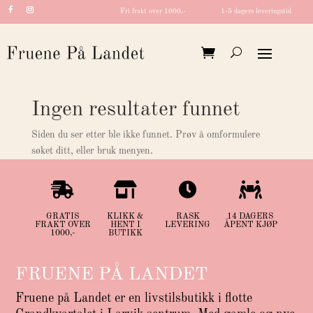
Fri frakt over 1000,-
1-5 dagers leveringstid
Ingen resultater funnet
Siden du ser etter ble ikke funnet. Prøv å omformulere
søket ditt, eller bruk menyen.




GRATIS
KLIKK &
RASK
14 DAGERS
FRAKT OVER
HENT I
LEVERING
ÅPENT KJØP
1000,-
BUTIKK
FRUENE PÅ LANDET
Fruene på Landet er en livstilsbutikk i flotte