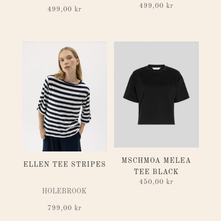
499,00
kr
499,00
kr
MSCHMOA MELEA
ELLEN TEE STRIPES
TEE BLACK
450,00
kr
HOLEBROOK
799,00
kr