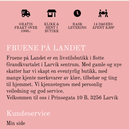




GRATIS
KLIKK &
RASK
14 DAGERS
FRAKT OVER
HENT I
LEVERING
ÅPENT KJØP
1000,-
BUTIKK
FRUENE PÅ LANDET
Fruene på Landet er en livstilsbutikk i flotte
Grandkvartalet i Larvik sentrum. Med gamle og nye
skatter har vi skapt en eventyrlig butikk, med
mange kjente merkevarer av klær, tilbehør og ting
til hjemmet. Vi kjennetegnes med personlig
veiledning og god service.
Velkommen til oss i Prinsegata 10 B, 3256 Larvik
Kundeservice
Min side