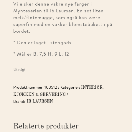
Vi elsker denne vakre nye fargen i
Mynteserien til Ib Laursen. En søt liten
melk/fløtemugge, som også kan være
superfin med en vakker blomstebukett i på
bordet.
* Den er laget i stengods
* Mål er B: 7,5 H: 9 L: 12
Utsolgt
Produktnummer:
103512
Kategorier:
,
INTERIØR
KJØKKEN & SERVERING
Brand:
IB LAURSEN
Relaterte produkter