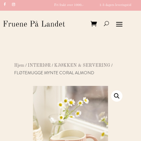
Fri frakt over 1000,-
1-5 dagers leveringstid
/
/
/
Hjem
INTERIØR
KJØKKEN & SERVERING
FLØTEMUGGE MYNTE CORAL ALMOND