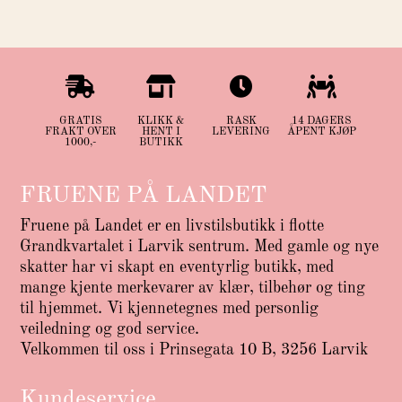




GRATIS
KLIKK &
RASK
14 DAGERS
FRAKT OVER
HENT I
LEVERING
ÅPENT KJØP
1000,-
BUTIKK
FRUENE PÅ LANDET
Fruene på Landet er en livstilsbutikk i flotte
Grandkvartalet i Larvik sentrum. Med gamle og nye
skatter har vi skapt en eventyrlig butikk, med
mange kjente merkevarer av klær, tilbehør og ting
til hjemmet. Vi kjennetegnes med personlig
veiledning og god service.
Velkommen til oss i Prinsegata 10 B, 3256 Larvik
Kundeservice