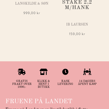
STAKE 2,2
LANGKILDE & SØN
M/HANK
999,00
kr
IB LAURSEN
159,00
kr




GRATIS
KLIKK &
RASK
14 DAGERS
FRAKT OVER
HENT I
LEVERING
ÅPENT KJØP
1000,-
BUTIKK
FRUENE PÅ LANDET