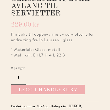
AVLANG TIL
SERVIETTER
229,00
kr
Fin boks til oppbevaring av servietter eller
andre ting fra Ib Laursen i glass.
* Materiale: Glass, metall
* Mål i cm: B 11,7 H 4 L 22,3
2 på lager
GLASSESKE
M/LOKK
AVLANG
LEGG I HANDLEKURV
TIL
SERVIETTER
ANTALL
Produktnummer:
102453
Kategorier:
,
DEKOR