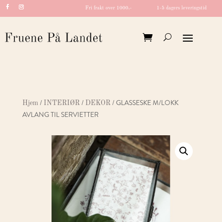
Fri frakt over 1000,-
1-5 dagers leveringstid
/
/
/ GLASSESKE M/LOKK
Hjem
INTERIØR
DEKOR
AVLANG TIL SERVIETTER