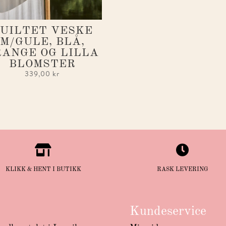
UILTET VESKE
M/GULE, BLÅ,
RANGE OG LILLA
BLOMSTER
339,00
kr


KLIKK & HENT I BUTIKK
RASK LEVERING
Kundeservice