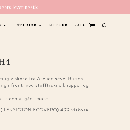
agers leveringstid
R
INTERIØR
MERKER
SALG
H4
eilig viskose fra Atelier Rève. Blusen
ing i front med stofftrukne knapper og
i tiden vi går i møte.
ose ( LENSIGTON ECOVERO) 49% viskose