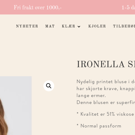
Fri frakt over 1000,-
1-5 d
NYHETER
MAT
KLÆR
KJOLER
TILBEHØ
IRONELLA S
Nydelig printet bluse i d
har skjorte krave, knapp
lange ermer.
Denne blusen er superfin 
* Kvalitet er 51% visk
* Normal passform