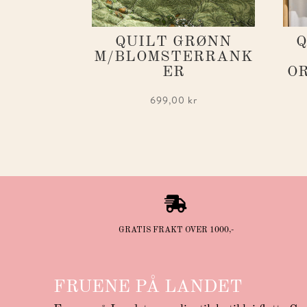
QUILT GRØNN
Q
M/BLOMSTERRANK
ER
O
699,00
kr

GRATIS FRAKT OVER 1000,-
FRUENE PÅ LANDET