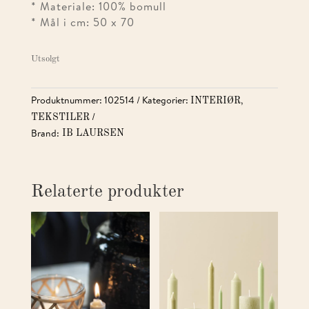
* Materiale: 100% bomull
* Mål i cm: 50 x 70
Utsolgt
Produktnummer:
102514
Kategorier:
,
INTERIØR
TEKSTILER
Brand:
IB LAURSEN
Relaterte produkter