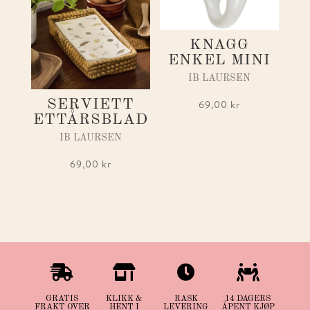
KNAGG
ENKEL MINI
IB LAURSEN
SERVIETT
69,00
kr
ETTÅRSBLAD
IB LAURSEN
69,00
kr




GRATIS
KLIKK &
RASK
14 DAGERS
FRAKT OVER
HENT I
LEVERING
ÅPENT KJØP