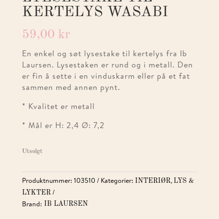
KERTELYS WASABI
59,00
kr
En enkel og søt lysestake til kertelys fra Ib
Laursen. Lysestaken er rund og i metall. Den
er fin å sette i en vinduskarm eller på et fat
sammen med annen pynt.
* Kvalitet er metall
* Mål er H: 2,4 Ø: 7,2
Utsolgt
Produktnummer:
103510
Kategorier:
,
INTERIØR
LYS &
LYKTER
Brand:
IB LAURSEN