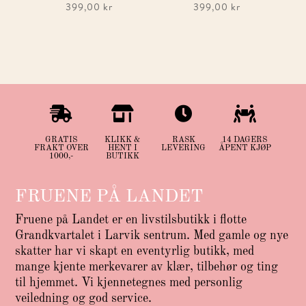
399,00
kr
399,00
kr




GRATIS
KLIKK &
RASK
14 DAGERS
FRAKT OVER
HENT I
LEVERING
ÅPENT KJØP
1000,-
BUTIKK
FRUENE PÅ LANDET
Fruene på Landet er en livstilsbutikk i flotte
Grandkvartalet i Larvik sentrum. Med gamle og nye
skatter har vi skapt en eventyrlig butikk, med
mange kjente merkevarer av klær, tilbehør og ting
til hjemmet. Vi kjennetegnes med personlig
veiledning og god service.