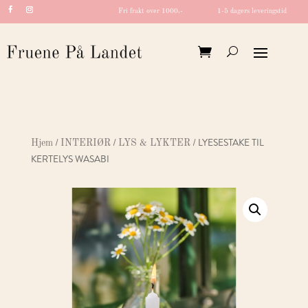
Fri frakt over 1000,-
1-5 dagers leveringstid
/
/
/ LYESESTAKE TIL
Hjem
INTERIØR
LYS & LYKTER
KERTELYS WASABI