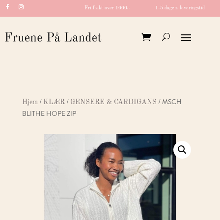
Fri frakt over 1000,-
1-5 dagers leveringstid
/
/
/ MSCH
Hjem
KLÆR
GENSERE & CARDIGANS
BLITHE HOPE ZIP