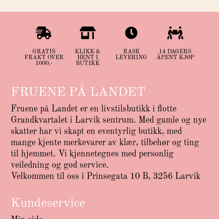




GRATIS
KLIKK &
RASK
14 DAGERS
FRAKT OVER
HENT I
LEVERING
ÅPENT KJØP
1000,-
BUTIKK
FRUENE PÅ LANDET
Fruene på Landet er en livstilsbutikk i flotte
Grandkvartalet i Larvik sentrum. Med gamle og nye
skatter har vi skapt en eventyrlig butikk, med
mange kjente merkevarer av klær, tilbehør og ting
til hjemmet. Vi kjennetegnes med personlig
veiledning og god service.
Velkommen til oss i Prinsegata 10 B, 3256 Larvik
Kundeservice