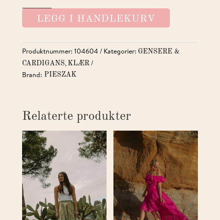
HARLEKIN
LEGG I HANDLEKURV
CARDIGAN
KNIT
ANTALL
Produktnummer:
104604
Kategorier:
GENSERE &
,
CARDIGANS
KLÆR
Brand:
PIESZAK
Relaterte produkter