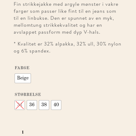
Fin strikkejakke med argyle mønster i vakre
farger som passer like fint til en jeans som
til en linbukse. Den er spunnet av en myk,
mellomtung strikkekvalitet og har en
avslappet passform med dyp V-hals.
* Kvalitet er 32% alpakka, 32% ull, 30% nylon
og 6% spandex.
FARGE
Beige
STØRRELSE
34
36
38
40
PD
HALEY