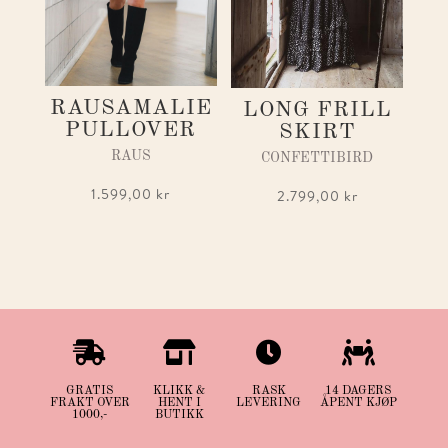
RAUSAMALIE
LONG FRILL
PULLOVER
SKIRT
RAUS
CONFETTIBIRD
1.599,00
kr
2.799,00
kr




GRATIS
KLIKK &
RASK
14 DAGERS
FRAKT OVER
HENT I
LEVERING
ÅPENT KJØP
1000,-
BUTIKK