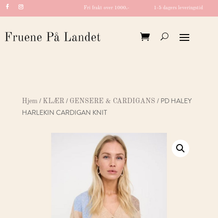
Fri frakt over 1000,-
1-5 dagers leveringstid
/
/
/ PD HALEY
Hjem
KLÆR
GENSERE & CARDIGANS
HARLEKIN CARDIGAN KNIT