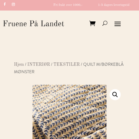
Fri frakt over 1000,-
1-5 dagers leveringstid
/
/
/ QUILT M/BØRKEBLÅ
Hjem
INTERIØR
TEKSTILER
MØNSTER