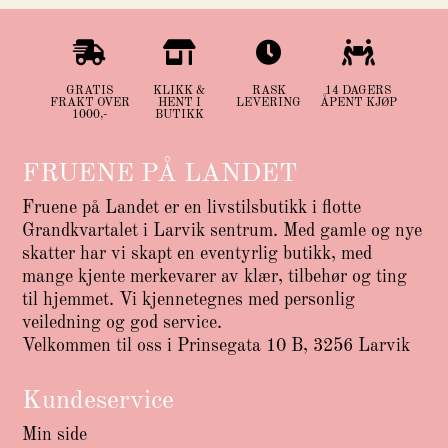




GRATIS
KLIKK &
RASK
14 DAGERS
FRAKT OVER
HENT I
LEVERING
ÅPENT KJØP
1000,-
BUTIKK
FRUENE PÅ LANDET
Fruene på Landet er en livstilsbutikk i flotte
Grandkvartalet i Larvik sentrum. Med gamle og nye
skatter har vi skapt en eventyrlig butikk, med
mange kjente merkevarer av klær, tilbehør og ting
til hjemmet. Vi kjennetegnes med personlig
veiledning og god service.
Velkommen til oss i Prinsegata 10 B, 3256 Larvik
Kundeservice
Min side