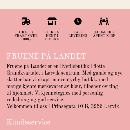




GRATIS
KLIKK &
RASK
14 DAGERS
FRAKT OVER
HENT I
LEVERING
ÅPENT KJØP
1000,-
BUTIKK
FRUENE PÅ LANDET
Fruene på Landet er en livstilsbutikk i flotte
Grandkvartalet i Larvik sentrum. Med gamle og nye
skatter har vi skapt en eventyrlig butikk, med
mange kjente merkevarer av klær, tilbehør og ting
til hjemmet. Vi kjennetegnes med personlig
veiledning og god service.
Velkommen til oss i Prinsegata 10 B, 3256 Larvik
Kundeservice