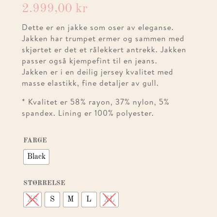
2.999,00
kr
Dette er en jakke som oser av eleganse.
Jakken har trumpet ermer og sammen med
skjørtet er det et rålekkert antrekk. Jakken
passer også kjempefint til en jeans.
Jakken er i en deilig jersey kvalitet med
masse elastikk, fine detaljer av gull.
* Kvalitet er 58% rayon, 37% nylon, 5%
spandex. Lining er 100% polyester.
FARGE
Black
STØRRELSE
XS
S
M
L
XL