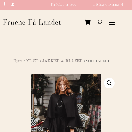
Fri frakt over 1000,-
1-5 dagers leveringstid
/
/
/ SUIT JACKET
Hjem
KLÆR
JAKKER & BLAZER