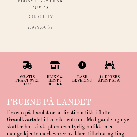
ELLEMY LEATHER
PUMPS
GOLIGHTLY
2.999,00
kr




GRATIS
KLIKK &
RASK
14 DAGERS
FRAKT OVER
HENT I
LEVERING
ÅPENT KJØP
1000,-
BUTIKK
FRUENE PÅ LANDET
Fruene på Landet er en livstilsbutikk i flotte
Grandkvartalet i Larvik sentrum. Med gamle og nye
skatter har vi skapt en eventyrlig butikk, med
mange kjente merkevarer av klær, tilbehør og ting