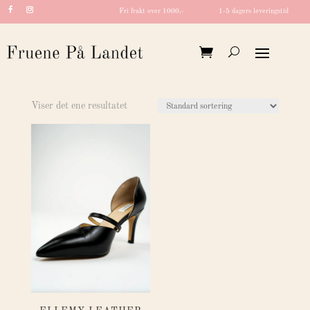
Fri frakt over 1000,-
1-5 dagers leveringstid
Viser det ene resultatet