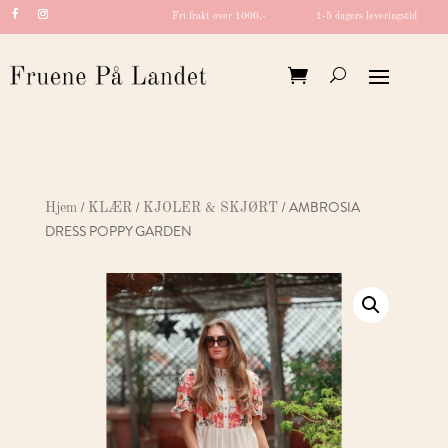
Fri frakt over 1000,-
1-5 dagers leveringstid
/
/
/ AMBROSIA
Hjem
KLÆR
KJOLER & SKJØRT
DRESS POPPY GARDEN