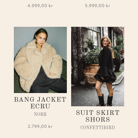
4.999,00
kr
5.999,00
kr
BANG JACKET
ECRU
SUIT SKIRT
NORR
SHORS
2.799,00
kr
CONFETTIBIRD