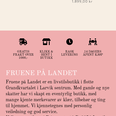
1.899,00
kr




GRATIS
KLIKK &
RASK
14 DAGERS
FRAKT OVER
HENT I
LEVERING
ÅPENT KJØP
1000,-
BUTIKK
FRUENE PÅ LANDET
Fruene på Landet er en livstilsbutikk i flotte
Grandkvartalet i Larvik sentrum. Med gamle og nye
skatter har vi skapt en eventyrlig butikk, med
mange kjente merkevarer av klær, tilbehør og ting
til hjemmet. Vi kjennetegnes med personlig
veiledning og god service.