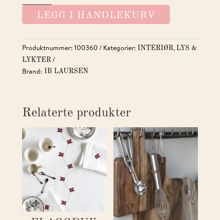
2,2
LEGG I HANDLEKURV
M/HANK
ANTALL
Produktnummer:
100360
Kategorier:
,
INTERIØR
LYS &
LYKTER
Brand:
IB LAURSEN
Relaterte produkter