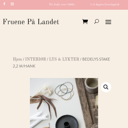
Fri frakt over 1000,-
1-5 dagers leveringstid
/
/
/ BEDELYS STAKE
Hjem
INTERIØR
LYS & LYKTER
2,2 M/HANK