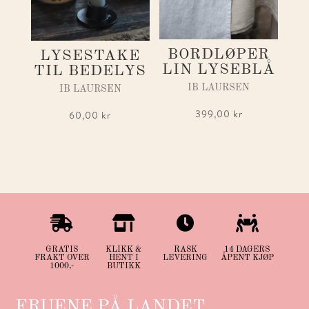
BORDLØPER
LYSESTAKE
LIN LYSEBLÅ
TIL BEDELYS
IB LAURSEN
IB LAURSEN
399,00
kr
60,00
kr




GRATIS
KLIKK &
RASK
14 DAGERS
FRAKT OVER
HENT I
LEVERING
ÅPENT KJØP
1000,-
BUTIKK
FRUENE PÅ LANDET