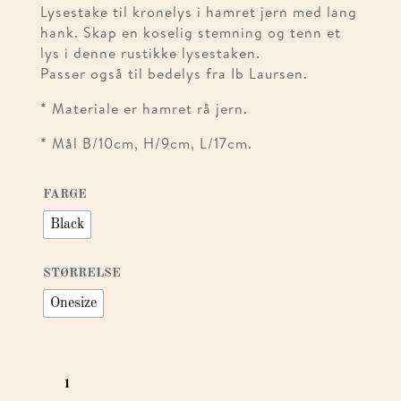
Lysestake til kronelys i hamret jern med lang
hank. Skap en koselig stemning og tenn et
lys i denne rustikke lysestaken.
Passer også til bedelys fra Ib Laursen.
* Materiale er hamret rå jern.
* Mål B/10cm, H/9cm, L/17cm.
FARGE
Black
STØRRELSE
Onesize
BEDELYS
STAKE