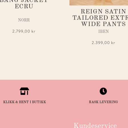
BANG JACKET
ECRU
REIGN SATIN
TAILORED EXT
NORR
WIDE PANTS
2.799,00
kr
IBEN
2.399,00
kr


KLIKK & HENT I BUTIKK
RASK LEVERING
Kundeservice