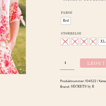
FARGE
Red
STØRRELSE
XS
S
M
L
XL
ELEA
LEGG 
TOP
ANTALL
Produktnummer:
104522
Kate
Brand:
SECRETS by B