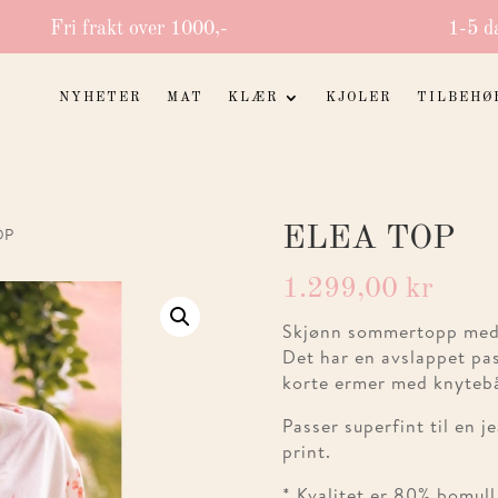
Fri frakt over 1000,-
1-5 d
NYHETER
MAT
KLÆR
KJOLER
TILBEHØ
ELEA TOP
OP
1.299,00
kr
Skjønn sommertopp med 
Det har en avslappet pa
korte ermer med knyteb
Passer superfint til en j
print.
* Kvalitet er 80% bomul