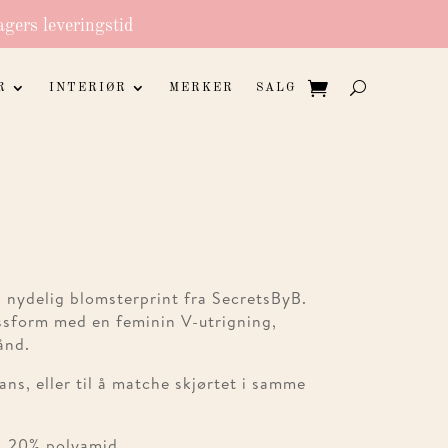
agers leveringstid
R
INTERIØR
MERKER
SALG
nydelig blomsterprint fra SecretsByB.
ssform med en feminin V-utrigning,
ånd.
eans, eller til å matche skjørtet i samme
l, 20% polyamid.