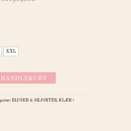
XXL
I HANDLEKURV
gorier:
,
BLUSER & SKJORTER
KLÆR