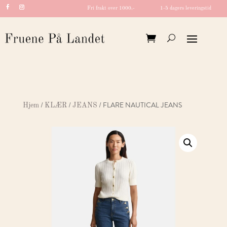
Fri frakt over 1000,-
1-5 dagers leveringstid
/
/
/ FLARE NAUTICAL JEANS
Hjem
KLÆR
JEANS