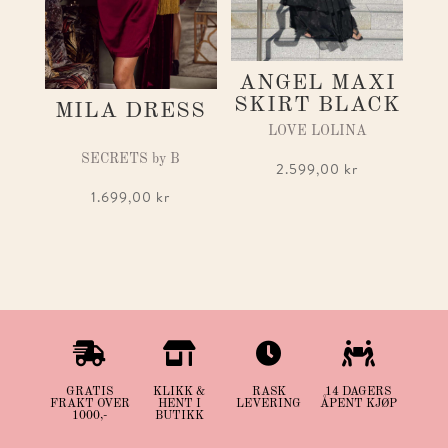
ANGEL MAXI
SKIRT BLACK
MILA DRESS
LOVE LOLINA
SECRETS by B
2.599,00
kr
1.699,00
kr




GRATIS
KLIKK &
RASK
14 DAGERS
FRAKT OVER
HENT I
LEVERING
ÅPENT KJØP
1000,-
BUTIKK