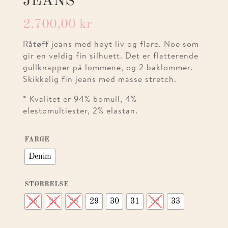
JEANS
2.700,00
kr
Råtøff jeans med høyt liv og flare. Noe som
gir en veldig fin silhuett. Det er flatterende
gullknapper på lommene, og 2 baklommer.
Skikkelig fin jeans med masse stretch.
* Kvalitet er 94% bomull, 4%
elestomultiester, 2% elastan.
FARGE
Denim
STØRRELSE
26
27
28
29
30
31
32
33