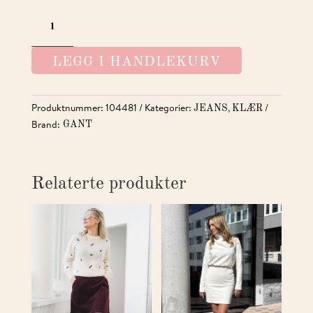
FLARE
NAUTICAL
JEANS
LEGG I HANDLEKURV
ANTALL
Produktnummer:
104481
Kategorier:
,
JEANS
KLÆR
Brand:
GANT
Relaterte produkter