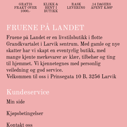
GRATIS
KLIKK &
RASK
14 DAGERS
FRAKT OVER
HENT I
LEVERING
ÅPENT KJØP
1000,-
BUTIKK
FRUENE PÅ LANDET
Fruene på Landet er en livstilsbutikk i flotte
Grandkvartalet i Larvik sentrum. Med gamle og nye
skatter har vi skapt en eventyrlig butikk, med
mange kjente merkevarer av klær, tilbehør og ting
til hjemmet. Vi kjennetegnes med personlig
veiledning og god service.
Velkommen til oss i Prinsegata 10 B, 3256 Larvik
Kundeservice
Min side
Kjøpsbetingelser
Kontakt oss