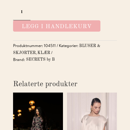
GISELLE
SHORT
SLEEVE
LEGG I HANDLEKURV
BLOUSE
WHITE
ANTALL
Produktnummer:
104511
Kategorier:
BLUSER &
,
SKJORTER
KLÆR
Brand:
SECRETS by B
Relaterte produkter