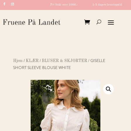
Fri frakt over 1000,-
1-5 dagers leveringstid
/
/
/ GISELLE
Hjem
KLÆR
BLUSER & SKJORTER
SHORT SLEEVE BLOUSE WHITE