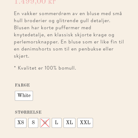
1.499,00
kr
En vakker sommerdrøm av en bluse med små
hull broderier og glitrende gull detaljer.
Blusen har korte puffermer med
knytedetalje, en klassisk skjorte krage og
perlemorsknapper. En bluse som er like fin til
en denimshorts som til en penbukse eller
skjørt.
* Kvalitet er 100% bomull.
FARGE
White
STØRRELSE
XS
S
M
L
XL
XXL