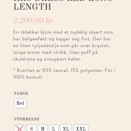
LENGTH
2.200,00
kr
En rålekker kjole med et nydelig skjørt som
har bølgeefekt og legger seg fint. Den har
en liten rysjedetalje som går over brystet,
lange ermer med strikk, liten puff på
skuldrene og avtagbart belte.
* Kvalitet er 85% tencel, 15% polyester. För i
100% bomull.
FARGE
Red
STØRRELSE
XS
S
M
L
XL
XXL