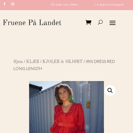
Fri frakt over 1000,-
1-5 dagers leveringstid
/
/
/ IRIS DRESS RED
Hjem
KLÆR
KJOLER & SKJØRT
LONG LENGTH