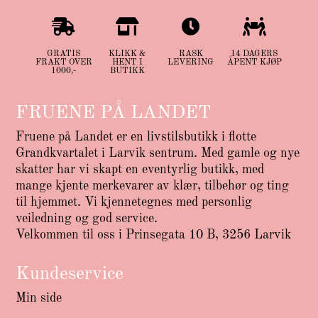




GRATIS
KLIKK &
RASK
14 DAGERS
FRAKT OVER
HENT I
LEVERING
ÅPENT KJØP
1000,-
BUTIKK
FRUENE PÅ LANDET
Fruene på Landet er en livstilsbutikk i flotte
Grandkvartalet i Larvik sentrum. Med gamle og nye
skatter har vi skapt en eventyrlig butikk, med
mange kjente merkevarer av klær, tilbehør og ting
til hjemmet. Vi kjennetegnes med personlig
veiledning og god service.
Velkommen til oss i Prinsegata 10 B, 3256 Larvik
Kundeservice
Min side