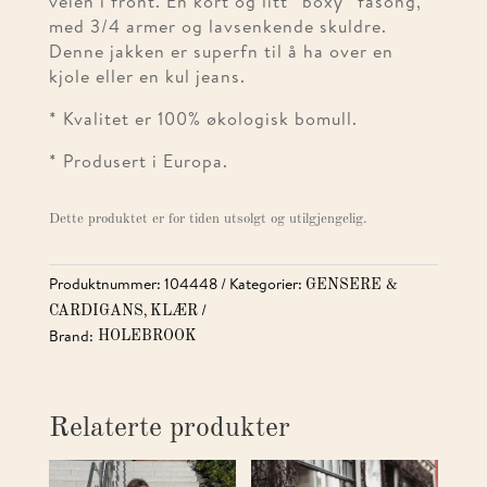
veien i front. En kort og litt “boxy” fasong,
med 3/4 armer og lavsenkende skuldre.
Denne jakken er superfn til å ha over en
kjole eller en kul jeans.
* Kvalitet er 100% økologisk bomull.
* Produsert i Europa.
Dette produktet er for tiden utsolgt og utilgjengelig.
Produktnummer:
104448
Kategorier:
GENSERE &
,
CARDIGANS
KLÆR
Brand:
HOLEBROOK
Relaterte produkter