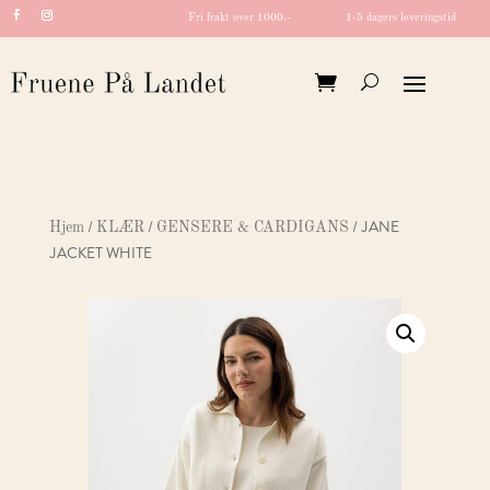
Fri frakt over 1000,-
1-5 dagers leveringstid
/
/
/ JANE
Hjem
KLÆR
GENSERE & CARDIGANS
JACKET WHITE