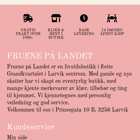




GRATIS
KLIKK &
RASK
14 DAGERS
FRAKT OVER
HENT I
LEVERING
ÅPENT KJØP
1000,-
BUTIKK
FRUENE PÅ LANDET
Fruene på Landet er en livstilsbutikk i flotte
Grandkvartalet i Larvik sentrum. Med gamle og nye
skatter har vi skapt en eventyrlig butikk, med
mange kjente merkevarer av klær, tilbehør og ting
til hjemmet. Vi kjennetegnes med personlig
veiledning og god service.
Velkommen til oss i Prinsegata 10 B, 3256 Larvik
Kundeservice
Min side