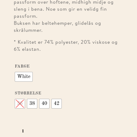
passform over hoftene, midhigh midje og
sleng i bena. Noe som gir en velidg fin
passform.
Buksen har beltehemper, glidelås og
skrålummer.
* Kvalitet er 74% polyester, 20% viskose og
6% elastan.
FARGE
White
STØRRELSE
36
38
40
42
SLIM
FLARE