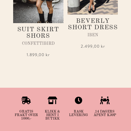
BEVERLY
SHORT DRESS
SUIT SKIRT
SHORS
IBEN
CONFETTIBIRD
2.499,00
kr
1.899,00
kr




GRATIS
KLIKK &
RASK
14 DAGERS
FRAKT OVER
HENT I
LEVERING
ÅPENT KJØP
1000,-
BUTIKK