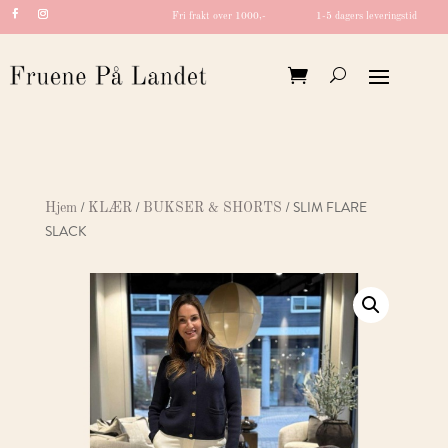
Fri frakt over 1000,-
1-5 dagers leveringstid
/
/
/ SLIM FLARE
Hjem
KLÆR
BUKSER & SHORTS
SLACK