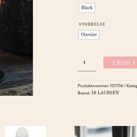
Black
STØRRELSE
Onesize
LYSESTAKE
LEGG 
TIL
BEDELYS
ANTALL
Produktnummer:
101706
Kateg
Brand:
IB LAURSEN