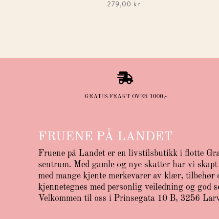
279,00
kr

GRATIS FRAKT OVER 1000,-
FRUENE PÅ LANDET
Fruene på Landet er en livstilsbutikk i flotte Gr
sentrum. Med gamle og nye skatter har vi skapt 
med mange kjente merkevarer av klær, tilbehør o
kjennetegnes med personlig veiledning og god s
Velkommen til oss i Prinsegata 10 B, 3256 Lar