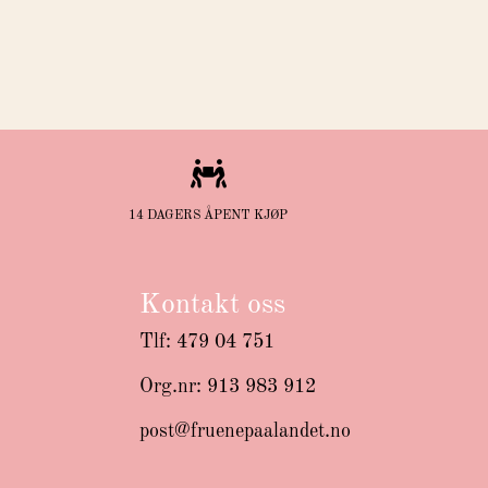

14 DAGERS ÅPENT KJØP
Kontakt oss
Tlf: 479 04 751
Org.nr: 913 983 912
post@fruenepaalandet.no