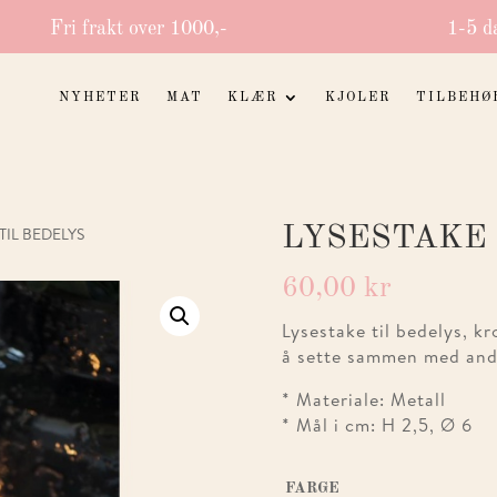
Fri frakt over 1000,-
1-5 d
NYHETER
MAT
KLÆR
KJOLER
TILBEHØ
LYSESTAKE 
 TIL BEDELYS
60,00
kr
Lysestake til bedelys, kr
å sette sammen med andre
* Materiale: Metall
* Mål i cm: H 2,5, Ø 6
FARGE