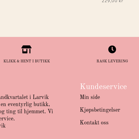
229,00
kr


KLIKK & HENT I BUTIKK
RASK LEVERING
Kundeservice
andkvartalet i Larvik
Min side
en eventyrlig butikk,
Kjøpsbetingelser
g ting til hjemmet. Vi
ervice.
Kontakt oss
vik