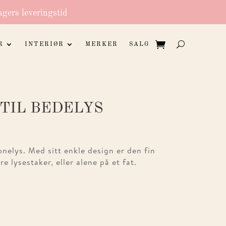
agers leveringstid
R
INTERIØR
MERKER
SALG
TIL BEDELYS
onelys. Med sitt enkle design er den fin
 lysestaker, eller alene på et fat.