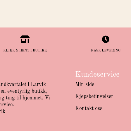


KLIKK & HENT I BUTIKK
RASK LEVERING
Kundeservice
andkvartalet i Larvik
Min side
en eventyrlig butikk,
Kjøpsbetingelser
g ting til hjemmet. Vi
ervice.
Kontakt oss
vik