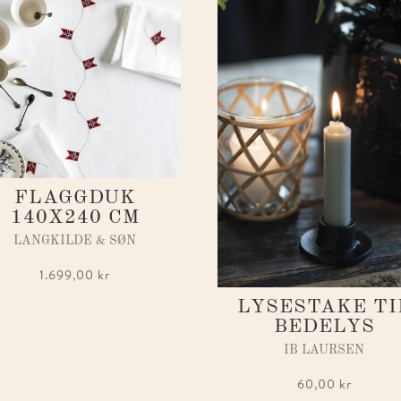
FLAGGDUK
140X240 CM
LANGKILDE & SØN
1.699,00
kr
LYSESTAKE TI
BEDELYS
IB LAURSEN
60,00
kr