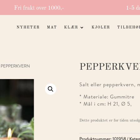
Fri frakt over 1000,-
1-5 d
NYHETER
MAT
KLÆR
KJOLER
TILBEHØ
PEPPERKVE
 PEPPERKVERN
Salt eller pepperkvern,
* Materiale: Gummitre
* Mål i cm: H 21, Ø 5,
Dette produktet er for tiden utsolg
Produktnummer:
101958
Kateg