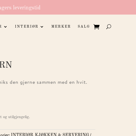
agers leveringstid
R
INTERIØR
MERKER
SALG
RN
 miks den gjerne sammen med en hvit.
t og utilgjengelig.
orier:
,
INTERIØR
KJØKKEN & SERVERING