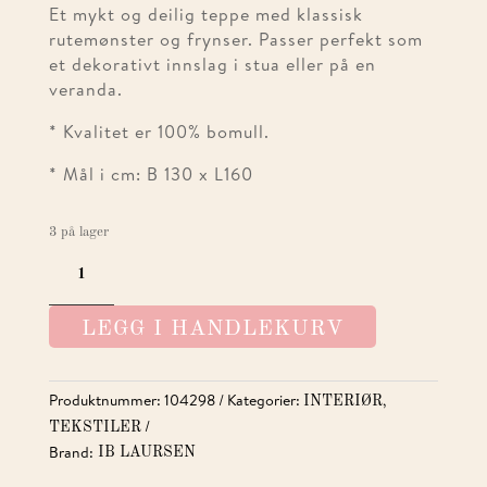
Et mykt og deilig teppe med klassisk
rutemønster og frynser. Passer perfekt som
et dekorativt innslag i stua eller på en
veranda.
* Kvalitet er 100% bomull.
* Mål i cm: B 130 x L160
3 på lager
PLEDD
NATUR
M/
LEGG I HANDLEKURV
GULE
TERN
ANTALL
Produktnummer:
104298
Kategorier:
,
INTERIØR
TEKSTILER
Brand:
IB LAURSEN