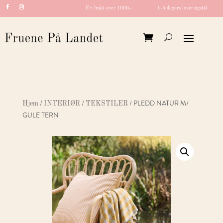
Fri frakt over 1000,-
1-5 dagers leveringstid
/
/
/ PLEDD NATUR M/
Hjem
INTERIØR
TEKSTILER
GULE TERN