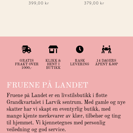
399,00
kr
379,00
kr




GRATIS
KLIKK &
RASK
14 DAGERS
FRAKT OVER
HENT I
LEVERING
ÅPENT KJØP
1000,-
BUTIKK
FRUENE PÅ LANDET
Fruene på Landet er en livstilsbutikk i flotte
Grandkvartalet i Larvik sentrum. Med gamle og nye
skatter har vi skapt en eventyrlig butikk, med
mange kjente merkevarer av klær, tilbehør og ting
til hjemmet. Vi kjennetegnes med personlig
veiledning og god service.