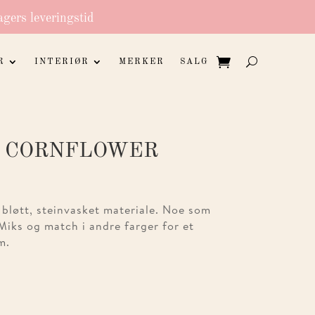
agers leveringstid
R
INTERIØR
MERKER
SALG
 CORNFLOWER
t bløtt, steinvasket materiale. Noe som
 Miks og match i andre farger for et
m.