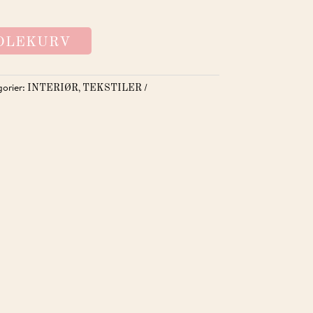
NDLEKURV
gorier:
,
INTERIØR
TEKSTILER