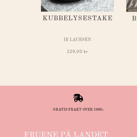
KUBBELYSESTAKE
B
IB LAURSEN
229,00
kr

GRATIS FRAKT OVER 1000,-
FRUENE PÅ LANDET