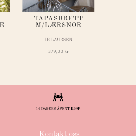
TAPASBRETT
E
M/LÆRSNOR
IB LAURSEN
379,00
kr

14 DAGERS ÅPENT KJØP
Kontakt oss