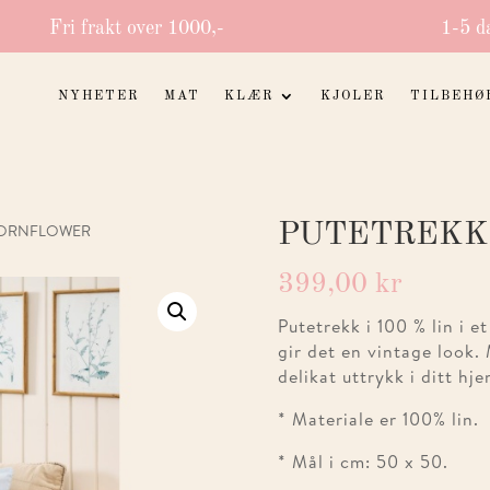
Fri frakt over 1000,-
1-5 d
NYHETER
MAT
KLÆR
KJOLER
TILBEHØ
PUTETREKK
CORNFLOWER
399,00
kr
Putetrekk i 100 % lin i e
gir det en vintage look.
delikat uttrykk i ditt hje
* Materiale er 100% lin.
* Mål i cm: 50 x 50.