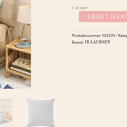
1 på lager
LEGG I HA
PUTETREKK
CORNFLOWER
ANTALL
Produktnummer:
104376
Kate
Brand:
IB LAURSEN