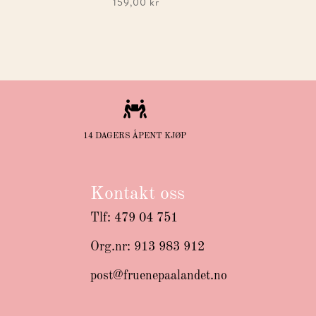
159,00
kr

14 DAGERS ÅPENT KJØP
Kontakt oss
Tlf: 479 04 751
Org.nr: 913 983 912
post@fruenepaalandet.no