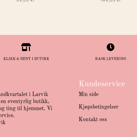
69,00
kr
149,00
kr


KLIKK & HENT I BUTIKK
RASK LEVERING
Kundeservice
andkvartalet i Larvik
Min side
en eventyrlig butikk,
Kjøpsbetingelser
g ting til hjemmet. Vi
ervice.
Kontakt oss
vik