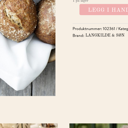
1 på lager
LEGG I HA
SERVIETTER
6
STK.
Produktnummer:
102361
Kateg
M/NORSK
Brand:
LANGKILDE & SØN
FLAGG
50X50
CM
ANTALL