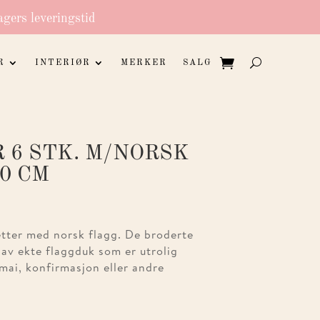
agers leveringstid
R
INTERIØR
MERKER
SALG
 6 STK. M/NORSK
0 CM
ietter med norsk flagg. De broderte
 av ekte flaggduk som er utrolig
 mai, konfirmasjon eller andre