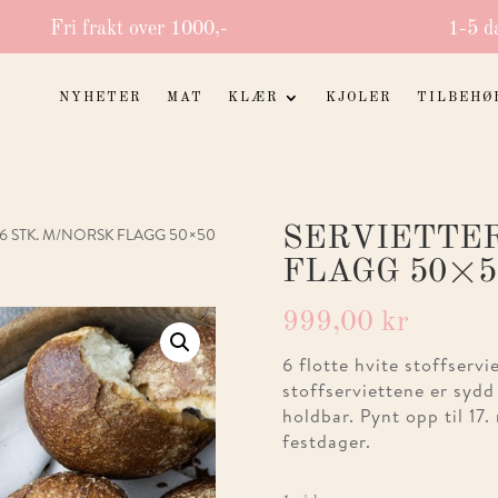
Fri frakt over 1000,-
1-5 d
NYHETER
MAT
KLÆR
KJOLER
TILBEHØ
SERVIETTER
 6 STK. M/NORSK FLAGG 50×50
FLAGG 50×5
999,00
kr
6 flotte hvite stoffserv
stoffserviettene er sydd
holdbar. Pynt opp til 17.
festdager.