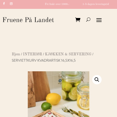
Fri frakt over 1000,-
1-5 dagers leveringstid
/
/
/
Hjem
INTERIØR
KJØKKEN & SERVERING
SERVIETTKURV KVADRARTISK 16,5X16,5