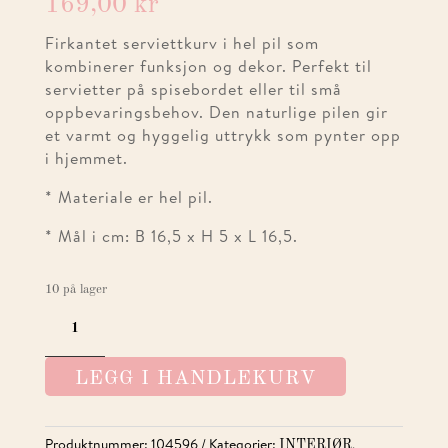
169,00
kr
Firkantet serviettkurv i hel pil som
kombinerer funksjon og dekor. Perfekt til
servietter på spisebordet eller til små
oppbevaringsbehov. Den naturlige pilen gir
et varmt og hyggelig uttrykk som pynter opp
i hjemmet.
* Materiale er hel pil.
* Mål i cm: B 16,5 x H 5 x L 16,5.
10 på lager
SERVIETTKURV
KVADRARTISK
16,5X16,5
LEGG I HANDLEKURV
ANTALL
Produktnummer:
104596
Kategorier:
,
INTERIØR