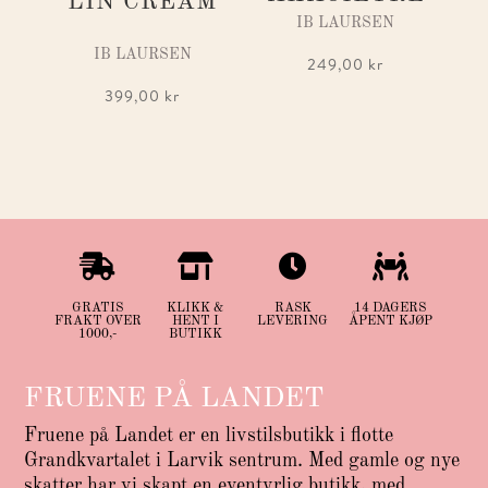
LIN CREAM
IB LAURSEN
IB LAURSEN
249,00
kr
399,00
kr




GRATIS
KLIKK &
RASK
14 DAGERS
FRAKT OVER
HENT I
LEVERING
ÅPENT KJØP
1000,-
BUTIKK
FRUENE PÅ LANDET
Fruene på Landet er en livstilsbutikk i flotte
Grandkvartalet i Larvik sentrum. Med gamle og nye
skatter har vi skapt en eventyrlig butikk, med