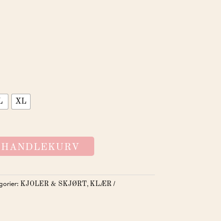
L
XL
I HANDLEKURV
gorier:
,
KJOLER & SKJØRT
KLÆR