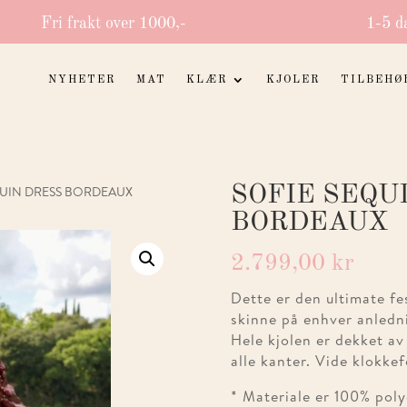
Fri frakt over 1000,-
1-5 d
NYHETER
MAT
KLÆR
KJOLER
TILBEHØ
SOFIE SEQU
QUIN DRESS BORDEAUX
BORDEAUX
2.799,00
kr
Dette er den ultimate fe
skinne på enhver anledn
Hele kjolen er dekket av
alle kanter. Vide klokke
* Materiale er 100% pol