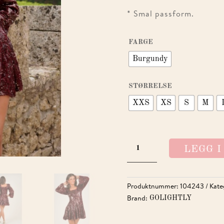
* Smal passform.
FARGE
Burgundy
STØRRELSE
XXS
XS
S
M
SOFIE
LEGG 
SEQUIN
DRESS
BORDEAUX
Produktnummer:
104243
Kate
ANTALL
Brand:
GOLIGHTLY