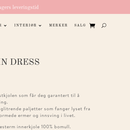
agers leveringstid
R
INTERIØR
MERKER
SALG
IN DRESS
stkjolen som får deg garantert til å
ing.
 glitrende paljetter som fanger lyset fra
formede ermer og innsving i livet.
yesterm innerkjole 100% bomull.