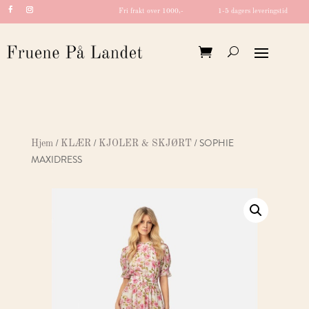
Fri frakt over 1000,-
1-5 dagers leveringstid
/
/
/ SOPHIE
Hjem
KLÆR
KJOLER & SKJØRT
MAXIDRESS