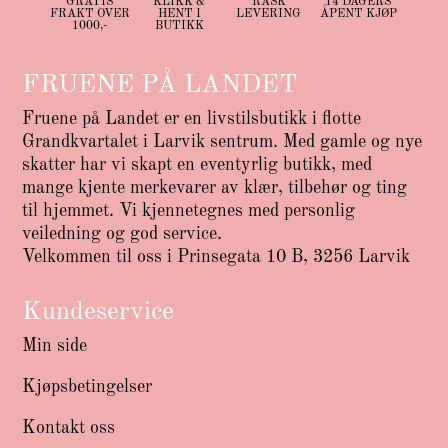
GRATIS
KLIKK &
RASK
14 DAGERS
FRAKT OVER
HENT I
LEVERING
ÅPENT KJØP
1000,-
BUTIKK
FRUENE PÅ LANDET
Fruene på Landet er en livstilsbutikk i flotte
Grandkvartalet i Larvik sentrum. Med gamle og nye
skatter har vi skapt en eventyrlig butikk, med
mange kjente merkevarer av klær, tilbehør og ting
til hjemmet. Vi kjennetegnes med personlig
veiledning og god service.
Velkommen til oss i Prinsegata 10 B, 3256 Larvik
Kundeservice
Min side
Kjøpsbetingelser
Kontakt oss