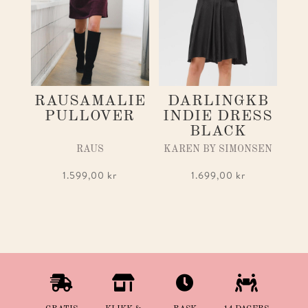
RAUSAMALIE
DARLINGKB
PULLOVER
INDIE DRESS
BLACK
RAUS
KAREN BY SIMONSEN
1.599,00
kr
1.699,00
kr



