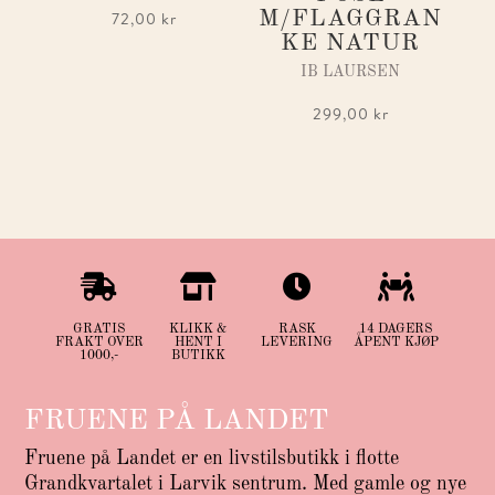
M/FLAGGRAN
72,00
kr
KE NATUR
IB LAURSEN
299,00
kr




GRATIS
KLIKK &
RASK
14 DAGERS
FRAKT OVER
HENT I
LEVERING
ÅPENT KJØP
1000,-
BUTIKK
FRUENE PÅ LANDET
Fruene på Landet er en livstilsbutikk i flotte
Grandkvartalet i Larvik sentrum. Med gamle og nye