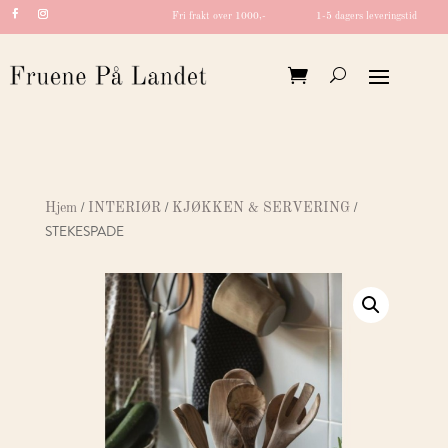
Fri frakt over 1000,-
1-5 dagers leveringstid
/
/
/
Hjem
INTERIØR
KJØKKEN & SERVERING
STEKESPADE