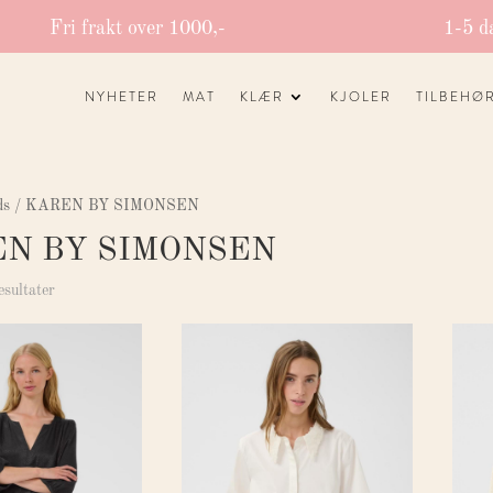
Fri frakt over 1000,-
1-5 d
NYHETER
MAT
KLÆR
KJOLER
TILBEHØ
nds / KAREN BY SIMONSEN
N BY SIMONSEN
esultater