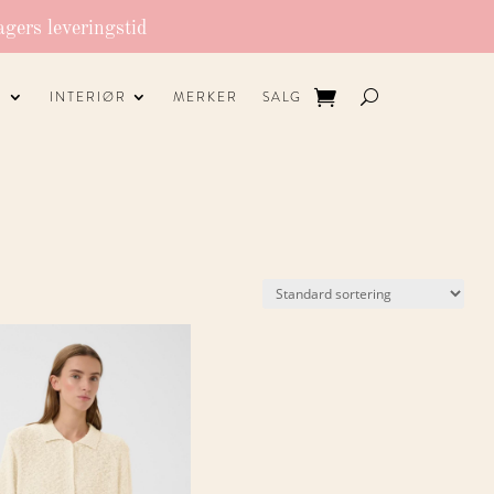
agers leveringstid
R
INTERIØR
MERKER
SALG