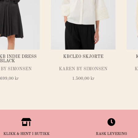
KB INDIE DRESS
KBCLEO SKJORTE
BLACK
 BY SIMONSEN
KAREN BY SIMONSEN
K
.699,00
kr
1.500,00
kr


KLIKK & HENT I BUTIKK
RASK LEVERING