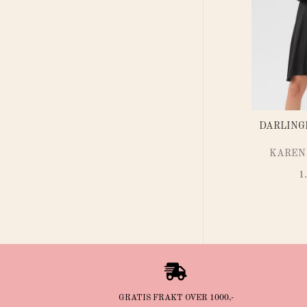
DARLING
KAREN
1

GRATIS FRAKT OVER 1000,-