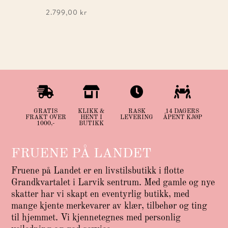
2.799,00
kr




GRATIS
KLIKK &
RASK
14 DAGERS
FRAKT OVER
HENT I
LEVERING
ÅPENT KJØP
1000,-
BUTIKK
FRUENE PÅ LANDET
Fruene på Landet er en livstilsbutikk i flotte
Grandkvartalet i Larvik sentrum. Med gamle og nye
skatter har vi skapt en eventyrlig butikk, med
mange kjente merkevarer av klær, tilbehør og ting
til hjemmet. Vi kjennetegnes med personlig