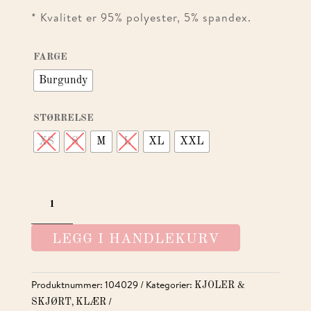
* Kvalitet er 95% polyester, 5% spandex.
FARGE
Burgundy
STØRRELSE
XS
S
M
L
XL
XXL
AIMEE
SKIRT
BURGUNDY
LEGG I HANDLEKURV
ANTALL
Produktnummer:
104029
Kategorier:
KJOLER &
,
SKJØRT
KLÆR