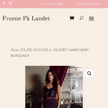
Fri frakt over 1000,-
1-5 dagers leveringstid
/
/
/ AIMEE SKIRT
Hjem
KLÆR
KJOLER & SKJØRT
BURGUNDY