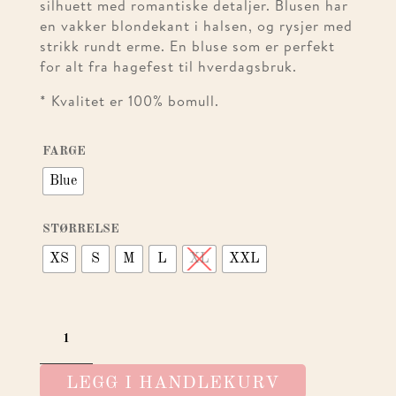
silhuett med romantiske detaljer. Blusen har
en vakker blondekant i halsen, og rysjer med
strikk rundt erme. En bluse som er perfekt
for alt fra hagefest til hverdagsbruk.
* Kvalitet er 100% bomull.
FARGE
Blue
STØRRELSE
XS
S
M
L
XL
XXL
ELA
BLOUSE
BLUE
LEGG I HANDLEKURV
ANTALL