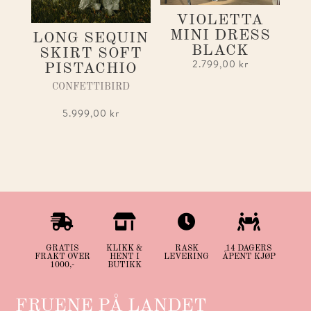
VIOLETTA
MINI DRESS
LONG SEQUIN
BLACK
SKIRT SOFT
2.799,00
kr
PISTACHIO
CONFETTIBIRD
5.999,00
kr




GRATIS
KLIKK &
RASK
14 DAGERS
FRAKT OVER
HENT I
LEVERING
ÅPENT KJØP
1000,-
BUTIKK
FRUENE PÅ LANDET