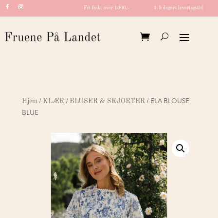
Fri frakt over 1000,-
1-5 dagers leveringstid
/
/
/ ELA BLOUSE
Hjem
KLÆR
BLUSER & SKJORTER
BLUE