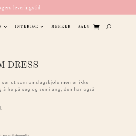
agers leveringstid
R
INTERIØR
MERKER
SALG
M DRESS
 ser ut som omslagskjole men er ikke
g å ha på seg og semilang, den har også
l.
t og utilgjengelig.