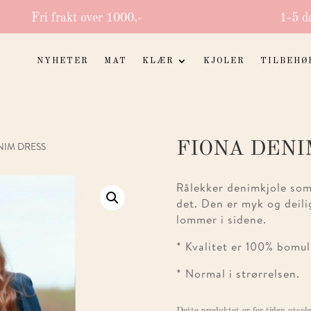
Fri frakt over 1000,-
1-5 d
NYHETER
MAT
KLÆR
KJOLER
TILBEHØ
FIONA DENI
NIM DRESS
Rålekker denimkjole som
det. Den er myk og deili
lommer i sidene.
* Kvalitet er 100% bomul
* Normal i strørrelsen.
Dette produktet er for tiden utsolg