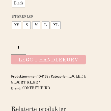
Black
STØRRELSE
XS
S
M
L
XL
WOW
PARTY
FRILL
LEGG I HANDLEKURV
DRESS
ANTALL
Produktnummer:
104138
Kategorier:
KJOLER &
,
SKJØRT
KLÆR
Brand:
CONFETTIBIRD
Relaterte produkter