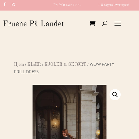
Fri frakt over 1000,-
1-5 dagers leveringstid
/
/
/ WOW PARTY
Hjem
KLÆR
KJOLER & SKJØRT
FRILL DRESS