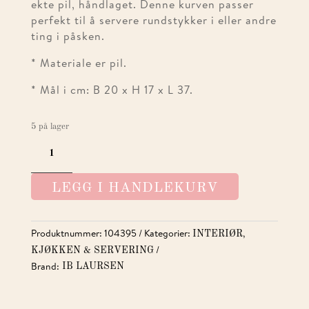
ekte pil, håndlaget. Denne kurven passer
perfekt til å servere rundstykker i eller andre
ting i påsken.
* Materiale er pil.
* Mål i cm: B 20 x H 17 x L 37.
5 på lager
HØNEKURV
ANTALL
LEGG I HANDLEKURV
Produktnummer:
104395
Kategorier:
,
INTERIØR
KJØKKEN & SERVERING
Brand:
IB LAURSEN