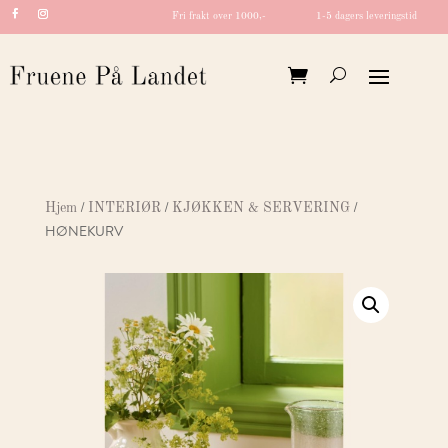
Fri frakt over 1000,-
1-5 dagers leveringstid
/
/
/
Hjem
INTERIØR
KJØKKEN & SERVERING
HØNEKURV