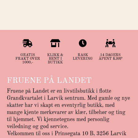




GRATIS
KLIKK &
RASK
14 DAGERS
FRAKT OVER
HENT I
LEVERING
ÅPENT KJØP
1000,-
BUTIKK
FRUENE PÅ LANDET
Fruene på Landet er en livstilsbutikk i flotte
Grandkvartalet i Larvik sentrum. Med gamle og nye
skatter har vi skapt en eventyrlig butikk, med
mange kjente merkevarer av klær, tilbehør og ting
til hjemmet. Vi kjennetegnes med personlig
veiledning og god service.
Velkommen til oss i Prinsegata 10 B, 3256 Larvik