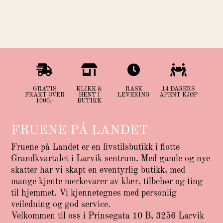




GRATIS
KLIKK &
RASK
14 DAGERS
FRAKT OVER
HENT I
LEVERING
ÅPENT KJØP
1000,-
BUTIKK
FRUENE PÅ LANDET
Fruene på Landet er en livstilsbutikk i flotte
Grandkvartalet i Larvik sentrum. Med gamle og nye
skatter har vi skapt en eventyrlig butikk, med
mange kjente merkevarer av klær, tilbehør og ting
til hjemmet. Vi kjennetegnes med personlig
veiledning og god service.
Velkommen til oss i Prinsegata 10 B, 3256 Larvik