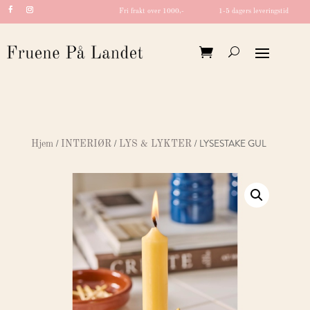
Fri frakt over 1000,-
1-5 dagers leveringstid
/
/
/ LYSESTAKE GUL
Hjem
INTERIØR
LYS & LYKTER