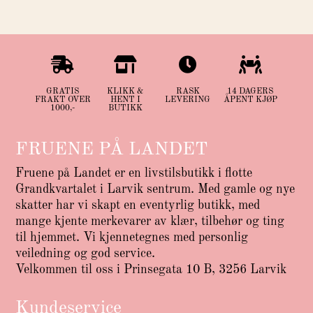




GRATIS
KLIKK &
RASK
14 DAGERS
FRAKT OVER
HENT I
LEVERING
ÅPENT KJØP
1000,-
BUTIKK
FRUENE PÅ LANDET
Fruene på Landet er en livstilsbutikk i flotte
Grandkvartalet i Larvik sentrum. Med gamle og nye
skatter har vi skapt en eventyrlig butikk, med
mange kjente merkevarer av klær, tilbehør og ting
til hjemmet. Vi kjennetegnes med personlig
veiledning og god service.
Velkommen til oss i Prinsegata 10 B, 3256 Larvik
Kundeservice