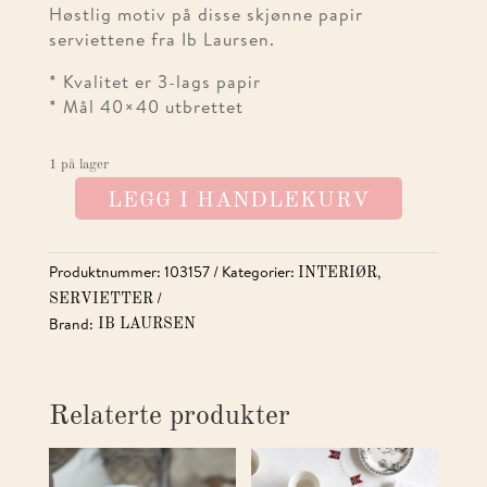
Høstlig motiv på disse skjønne papir
serviettene fra Ib Laursen.
* Kvalitet er 3-lags papir
* Mål 40×40 utbrettet
1 på lager
LEGG I HANDLEKURV
SERVIETT
ETTÅRSBLAD
STOR
Produktnummer:
103157
Kategorier:
,
INTERIØR
ANTALL
SERVIETTER
Brand:
IB LAURSEN
Relaterte produkter