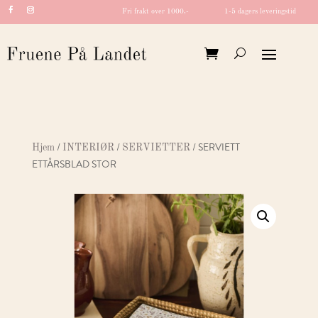
Fri frakt over 1000,-
1-5 dagers leveringstid
/
/
/ SERVIETT
Hjem
INTERIØR
SERVIETTER
ETTÅRSBLAD STOR