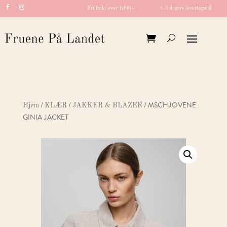
Fri frakt over 1000,-
1-5 dagers leveringstid
/
/
/ MSCHJOVENE
Hjem
KLÆR
JAKKER & BLAZER
GINIA JACKET