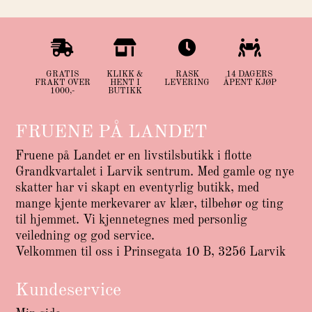




GRATIS
KLIKK &
RASK
14 DAGERS
FRAKT OVER
HENT I
LEVERING
ÅPENT KJØP
1000,-
BUTIKK
FRUENE PÅ LANDET
Fruene på Landet er en livstilsbutikk i flotte
Grandkvartalet i Larvik sentrum. Med gamle og nye
skatter har vi skapt en eventyrlig butikk, med
mange kjente merkevarer av klær, tilbehør og ting
til hjemmet. Vi kjennetegnes med personlig
veiledning og god service.
Velkommen til oss i Prinsegata 10 B, 3256 Larvik
Kundeservice