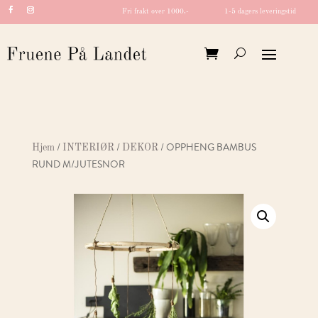
Fri frakt over 1000,-
1-5 dagers leveringstid
/
/
/ OPPHENG BAMBUS
Hjem
INTERIØR
DEKOR
RUND M/JUTESNOR