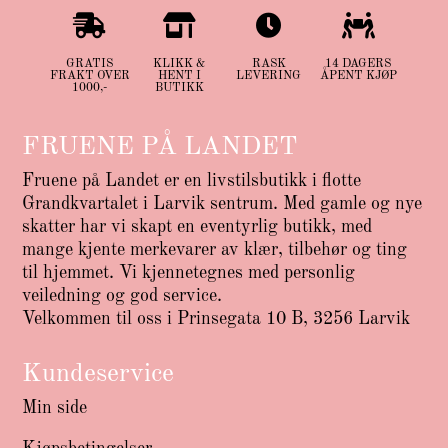




GRATIS
KLIKK &
RASK
14 DAGERS
FRAKT OVER
HENT I
LEVERING
ÅPENT KJØP
1000,-
BUTIKK
FRUENE PÅ LANDET
Fruene på Landet er en livstilsbutikk i flotte
Grandkvartalet i Larvik sentrum. Med gamle og nye
skatter har vi skapt en eventyrlig butikk, med
mange kjente merkevarer av klær, tilbehør og ting
til hjemmet. Vi kjennetegnes med personlig
veiledning og god service.
Velkommen til oss i Prinsegata 10 B, 3256 Larvik
Kundeservice
Min side