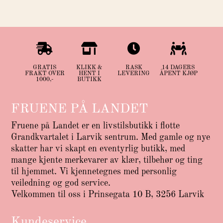




GRATIS
KLIKK &
RASK
14 DAGERS
FRAKT OVER
HENT I
LEVERING
ÅPENT KJØP
1000,-
BUTIKK
FRUENE PÅ LANDET
Fruene på Landet er en livstilsbutikk i flotte
Grandkvartalet i Larvik sentrum. Med gamle og nye
skatter har vi skapt en eventyrlig butikk, med
mange kjente merkevarer av klær, tilbehør og ting
til hjemmet. Vi kjennetegnes med personlig
veiledning og god service.
Velkommen til oss i Prinsegata 10 B, 3256 Larvik
Kundeservice