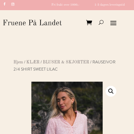
Fri frakt over 1000,-
1-5 dagers leveringstid
/
/
/ RAUSEIVOR
Hjem
KLÆR
BLUSER & SKJORTER
2/4 SHIRT SWEET LILAC