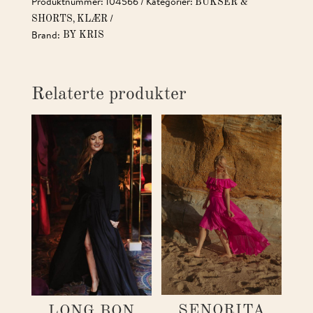
Produktnummer:
104566
Kategorier:
BUKSER &
BLUE
,
SHORTS
KLÆR
ANTALL
Brand:
BY KRIS
Relaterte produkter
SENORITA
LONG BON