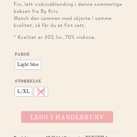
Fin, lett viskoseblanding i denne sommerlige
buksen fra By Kris.
Match den sammen med skjorte i samme
kvalitet, så får du et fint sett.
* Kvalitet er 30% lin, 70% viskose.
FARGE
Light blue
STØRRELSE
L/XL
S/M
LEGG I HANDLEKURV
TONY
PANTS
LIGHT