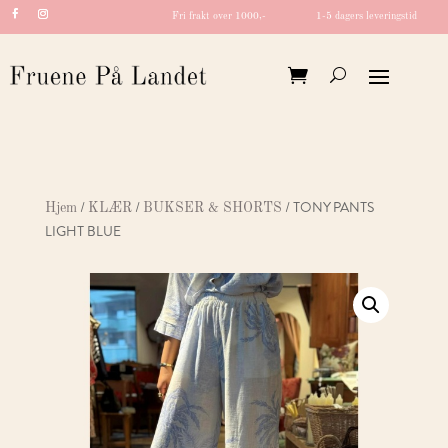
Fri frakt over 1000,-
1-5 dagers leveringstid
/
/
/ TONY PANTS
Hjem
KLÆR
BUKSER & SHORTS
LIGHT BLUE