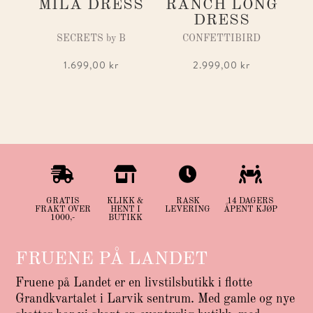
MILA DRESS
RANCH LONG
DRESS
SECRETS by B
CONFETTIBIRD
1.699,00
kr
2.999,00
kr




GRATIS
KLIKK &
RASK
14 DAGERS
FRAKT OVER
HENT I
LEVERING
ÅPENT KJØP
1000,-
BUTIKK
FRUENE PÅ LANDET
Fruene på Landet er en livstilsbutikk i flotte
Grandkvartalet i Larvik sentrum. Med gamle og nye