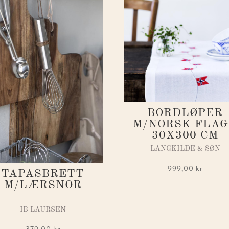
BORDLØPER
M/NORSK FLA
30X300 CM
LANGKILDE & SØN
999,00
kr
TAPASBRETT
M/LÆRSNOR
IB LAURSEN
379,00
kr