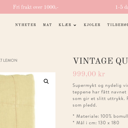
Fri frakt over 1000,-
1-5 d
NYHETER
MAT
KLÆR
KJOLER
TILBEHØ
VINTAGE QU
LT LEMON
999,00
kr
Supermykt og nydelig vin
teppene har fått navnet 
som gir et slitt uttrykk.
som pledd.
* Materiale: 100% bomull
* Mål i cm: 130 x 180