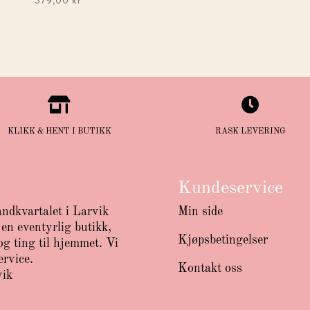


KLIKK & HENT I BUTIKK
RASK LEVERING
Kundeservice
andkvartalet i Larvik
Min side
en eventyrlig butikk,
Kjøpsbetingelser
g ting til hjemmet. Vi
ervice.
Kontakt oss
vik