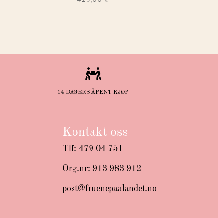

14 DAGERS ÅPENT KJØP
Kontakt oss
Tlf: 479 04 751
Org.nr: 913 983 912
post@fruenepaalandet.no