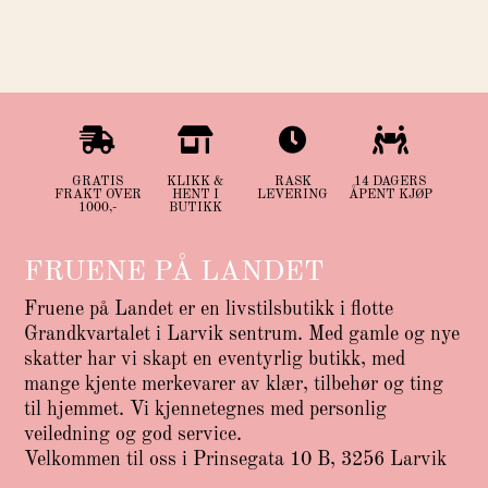




GRATIS
KLIKK &
RASK
14 DAGERS
FRAKT OVER
HENT I
LEVERING
ÅPENT KJØP
1000,-
BUTIKK
FRUENE PÅ LANDET
Fruene på Landet er en livstilsbutikk i flotte
Grandkvartalet i Larvik sentrum. Med gamle og nye
skatter har vi skapt en eventyrlig butikk, med
mange kjente merkevarer av klær, tilbehør og ting
til hjemmet. Vi kjennetegnes med personlig
veiledning og god service.
Velkommen til oss i Prinsegata 10 B, 3256 Larvik