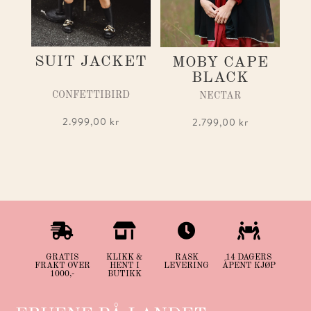
SUIT JACKET
MOBY CAPE
BLACK
CONFETTIBIRD
NECTAR
2.999,00
kr
2.799,00
kr




GRATIS
KLIKK &
RASK
14 DAGERS
FRAKT OVER
HENT I
LEVERING
ÅPENT KJØP
1000,-
BUTIKK