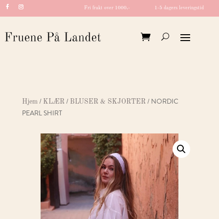
Fri frakt over 1000,-
1-5 dagers leveringstid
/
/
/ NORDIC
Hjem
KLÆR
BLUSER & SKJORTER
PEARL SHIRT