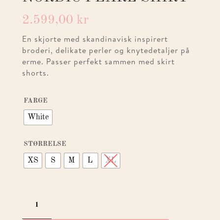
2.599,00
kr
En skjorte med skandinavisk inspirert
broderi, delikate perler og knytedetaljer på
erme. Passer perfekt sammen med skirt
shorts.
FARGE
White
STØRRELSE
XS
S
M
L
XL
NORDIC
PEARL
SHIRT