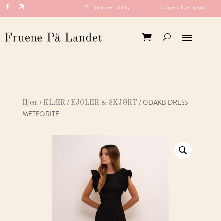
Fri frakt over 1000,-
1-5 dagers leveringstid
/
/
/ ODAKB DRESS
Hjem
KLÆR
KJOLER & SKJØRT
METEORITE