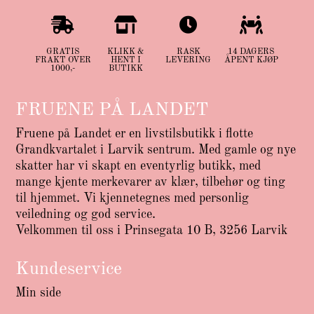




GRATIS
KLIKK &
RASK
14 DAGERS
FRAKT OVER
HENT I
LEVERING
ÅPENT KJØP
1000,-
BUTIKK
FRUENE PÅ LANDET
Fruene på Landet er en livstilsbutikk i flotte
Grandkvartalet i Larvik sentrum. Med gamle og nye
skatter har vi skapt en eventyrlig butikk, med
mange kjente merkevarer av klær, tilbehør og ting
til hjemmet. Vi kjennetegnes med personlig
veiledning og god service.
Velkommen til oss i Prinsegata 10 B, 3256 Larvik
Kundeservice
Min side