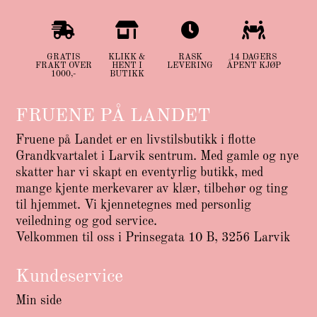




GRATIS
KLIKK &
RASK
14 DAGERS
FRAKT OVER
HENT I
LEVERING
ÅPENT KJØP
1000,-
BUTIKK
FRUENE PÅ LANDET
Fruene på Landet er en livstilsbutikk i flotte
Grandkvartalet i Larvik sentrum. Med gamle og nye
skatter har vi skapt en eventyrlig butikk, med
mange kjente merkevarer av klær, tilbehør og ting
til hjemmet. Vi kjennetegnes med personlig
veiledning og god service.
Velkommen til oss i Prinsegata 10 B, 3256 Larvik
Kundeservice
Min side