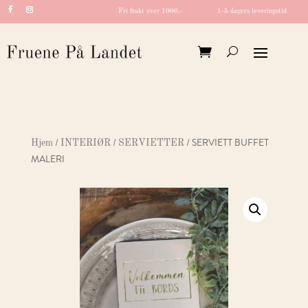
Fri frakt over 1000,-
1-5 dagers leveringstid
/
/
/ SERVIETT BUFFET
Hjem
INTERIØR
SERVIETTER
MALERI