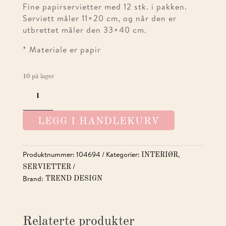
Fine papirservietter med 12 stk. i pakken.
Serviett måler 11×20 cm, og når den er
utbrettet måler den 33×40 cm.
* Materiale er papir
10 på lager
SERVIETT
BUFFET
MALERI
LEGG I HANDLEKURV
ANTALL
Produktnummer:
104694
Kategorier:
,
INTERIØR
SERVIETTER
Brand:
TREND DESIGN
Relaterte produkter